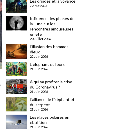
Les druides et la voyance
7 Août 2026
Influence des phases de
la Lune sur les
rencontres amoureuses
en été
20 Juillet 2026
L'illusion des hommes
dieux
22 Juin 2026
L elephant et l ours
21 Juin 2026
e
A qui va profiter la crise
du Coronavirus ?
21 Juin 2026
L'alliance de l'éléphant et
du serpent
21 Juin 2026
Les glaces polaires en
ebullition
21 Juin 2026