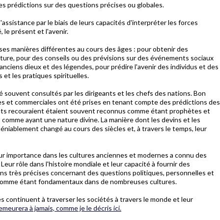
des prédictions sur des questions précises ou globales.
assistance par le biais de leurs capacités d'interpréter les forces
, le présent et l'avenir.
ses manières différentes au cours des âges : pour obtenir des
iculture, pour des conseils ou des prévisions sur des événements sociaux
anciens dieux et des légendes, pour prédire l'avenir des individus et des
et les pratiques spirituelles.
té souvent consultés par les dirigeants et les chefs des nations. Bon
res et commerciales ont été prises en tenant compte des prédictions des
eants recouraient étaient souvent reconnus comme étant prophètes et
 comme ayant une nature divine. La manière dont les devins et les
déniablement changé au cours des siècles et, à travers le temps, leur
ur importance dans les cultures anciennes et modernes a connu des
Leur rôle dans l'histoire mondiale et leur capacité à fournir des
ns très précises concernant des questions politiques, personnelles et
s comme étant fondamentaux dans de nombreuses cultures.
es continuent à traverser les sociétés à travers le monde et leur
demeurera à jamais, comme je le décris ici.