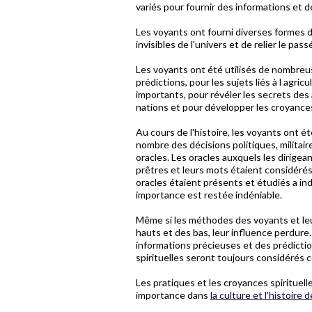
variés pour fournir des informations et 
Les voyants ont fourni diverses formes d'
invisibles de l'univers et de relier le passé
Les voyants ont été utilisés de nombreu
prédictions, pour les sujets liés à l agr
importants, pour révéler les secrets des 
nations et pour développer les croyances 
Au cours de l'histoire, les voyants ont é
nombre des décisions politiques, militai
oracles. Les oracles auxquels les dirig
prêtres et leurs mots étaient considérés
oracles étaient présents et étudiés a in
importance est restée indéniable.
Même si les méthodes des voyants et le
hauts et des bas, leur influence perdure. 
informations précieuses et des prédictio
spirituelles seront toujours considéré
Les pratiques et les croyances spirituell
importance dans
la culture et l'histoire 