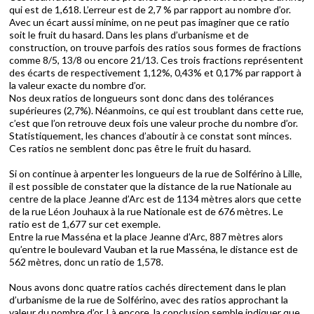
qui est de 1,618. L’erreur est de 2,7 % par rapport au nombre d’or.
Avec un écart aussi minime, on ne peut pas imaginer que ce ratio
soit le fruit du hasard. Dans les plans d’urbanisme et de
construction, on trouve parfois des ratios sous formes de fractions
comme 8/5, 13/8 ou encore 21/13. Ces trois fractions représentent
des écarts de respectivement 1,12%, 0,43% et 0,17% par rapport à
la valeur exacte du nombre d’or.
Nos deux ratios de longueurs sont donc dans des tolérances
supérieures (2,7%). Néanmoins, ce qui est troublant dans cette rue,
c’est que l’on retrouve deux fois une valeur proche du nombre d’or.
Statistiquement, les chances d’aboutir à ce constat sont minces.
Ces ratios ne semblent donc pas être le fruit du hasard.
Si on continue à arpenter les longueurs de la rue de Solférino à Lille,
il est possible de constater que la distance de la rue Nationale au
centre de la place Jeanne d’Arc est de 1134 mètres alors que cette
de la rue Léon Jouhaux à la rue Nationale est de 676 mètres. Le
ratio est de 1,677 sur cet exemple.
Entre la rue Masséna et la place Jeanne d’Arc, 887 mètres alors
qu’entre le boulevard Vauban et la rue Masséna, le distance est de
562 mètres, donc un ratio de 1,578.
Nous avons donc quatre ratios cachés directement dans le plan
d’urbanisme de la rue de Solférino, avec des ratios approchant la
valeur du nombre d’or. Là encore, la conclusion semble indiquer que