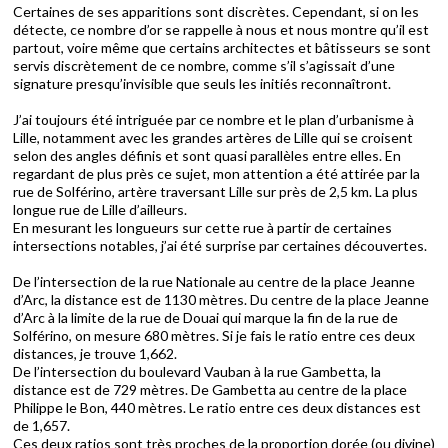
Certaines de ses apparitions sont discrètes. Cependant, si on les
détecte, ce nombre d’or se rappelle à nous et nous montre qu’il est
partout, voire même que certains architectes et bâtisseurs se sont
servis discrètement de ce nombre, comme s’il s’agissait d’une
signature presqu’invisible que seuls les initiés reconnaîtront.
J’ai toujours été intriguée par ce nombre et le plan d’urbanisme à
Lille, notamment avec les grandes artères de Lille qui se croisent
selon des angles définis et sont quasi parallèles entre elles. En
regardant de plus près ce sujet, mon attention a été attirée par la
rue de Solférino, artère traversant Lille sur près de 2,5 km. La plus
longue rue de Lille d’ailleurs.
En mesurant les longueurs sur cette rue à partir de certaines
intersections notables, j’ai été surprise par certaines découvertes.
De l’intersection de la rue Nationale au centre de la place Jeanne
d’Arc, la distance est de 1130 mètres. Du centre de la place Jeanne
d’Arc à la limite de la rue de Douai qui marque la fin de la rue de
Solférino, on mesure 680 mètres. Si je fais le ratio entre ces deux
distances, je trouve 1,662.
De l’intersection du boulevard Vauban à la rue Gambetta, la
distance est de 729 mètres. De Gambetta au centre de la place
Philippe le Bon, 440 mètres. Le ratio entre ces deux distances est
de 1,657.
Ces deux ratios sont très proches de la proportion dorée (ou divine)