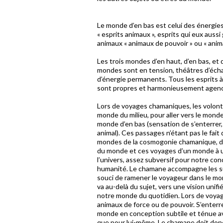
Le monde d’en bas est celui des énergies
« esprits animaux », esprits qui eux au
animaux « animaux de pouvoir » ou « anima
Les trois mondes d’en haut, d’en bas, et 
mondes sont en tension, théâtres d’éch
d’énergie permanents. Tous les esprits à 
sont propres et harmonieusement agencé
Lors de voyages chamaniques, les volonta
monde du milieu, pour aller vers le monde 
monde d’en bas (sensation de s’enterrer, 
animal). Ces passages n’étant pas le fait 
mondes de la cosmogonie chamanique, de l
du monde et ces voyages d’un monde à un
l’univers, assez subversif pour notre co
humanité. Le chamane accompagne les suj
souci de ramener le voyageur dans le mo
va au-delà du sujet, vers une vision un
notre monde du quotidien. Lors de voyag
animaux de force ou de pouvoir. S’enterr
monde en conception subtile et ténue ave
que pour lui-même. Le chamane doit donc