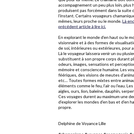
accompagnement un peu plus loin, plus ha
produisent pas forcément dans la suite d
l’instant. Certains voyageurs chamanique
mêmes, leurs proche ou le monde.
Là enc
précédent article à lire ici.
En explorant le monde d’en haut ou le mo
visionnaire et à des formes de visualisat
de soi, intérieures ou extérieures, pour at
Là le voyageur laissera venir un ou plusie
substituent à son propre corps durant pl
odeurs, images, sensations et perception
mémoire et conscience humaine. Les voy
féériques, des visions de meutes d’anima
etc… Toutes formes mixtes entre animaux
éléments comme le feu, l’air ou l’eau. L
aigles, ours, lion, baleine, dauphin, ser
Ces voyages durent au maximum une demi
d’explorer les mondes d’en bas et d’en 
propre.
Delphine de Voyance Lille