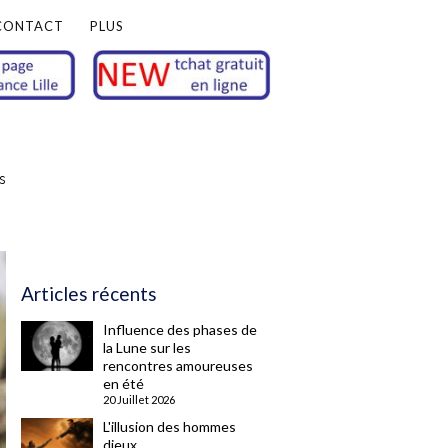
CONTACT
PLUS
s
Articles récents
Influence des phases de
la Lune sur les
rencontres amoureuses
en été
20 Juillet 2026
L'illusion des hommes
dieux