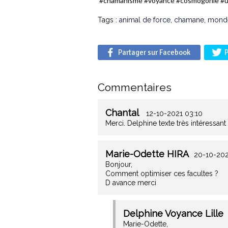
#chamanisme #voyance #cosmogonie #uni
Tags :
animal de force
,
chamane
,
monde
Partager sur Facebook
P
Commentaires
Chantal
12-10-2021 03:10
Merci. Delphine texte très intéressan
Marie-Odette HIRA
20-10-202
Bonjour,
Comment optimiser ces facultes ?
D avance merci
Delphine Voyance Lille
Marie-Odette,