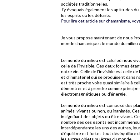
sociétés traditionnelles.
J’y évoquais également les aptitudes du
les esprits ou les défunts.
Pour lire cet article sur chamanisme, voy
Je vous propose maintenant de nous inté
monde chamanique : le monde du milieu e
Le monde du milieu est celui où nous vivo
celle de l’invisible. Ces deux formes éta
notre vie. Celle de l’invisible est celle d
et d’immatériel qui se produisent dans 
est très proche voire quasi similaire à c
démontrer et à prendre comme principe 
électromagnétiques ou d’énergie.
Le monde du milieu est composé des plan
animés, vivants ou non, ou inanimés. Ces 
insignifiant des objets ou être vivant. Ce
nombre des ces esprits est incommensurab
interdépendante les uns des autres, leur l
d’équilibre est forte : tout déséquilibre
les autres objets ou êtres du monde.