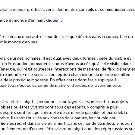
 chamane pour prédire l’avenir, donner des conseils et communiquer ave
ance et monde d’en haut cliquer ici.
resser aux deux autres mondes tels que décrits dans la conception du
t le monde d’en bas.
ns, celui des hommes. Il est dual, avec deux formes : celle du visible et
nt en interaction permanente, nous n’avons accès qu’à celle visible dans
e l’énergie, qui régit toutes les interactions de matières, de flux, d’énergie
notre monde. En ce sens, la conception chamanique du monde du milieu
elle de la physique moderne. En effet cette dernière s’applique à
que tout n’est qu’échange de matière, d’ondes, de rayonnements
tes, arbres, objets, personnes, montagnes, airs, mers et tous objets
objets ou êtres vivants sont tous des esprits, y compris le plus
s esprits sont l’image spirituelle de ce monde palpable et matériel. Le
le. Ils sont tous liés aux choses de la nature, leur survie est
ien les réunit dans la vie et la mort. Dans ce monde du milieu, la notion
 d’un élément ou d’un seul être vivant ou objet aura des répercussions sur