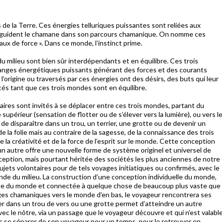
 de la Terre. Ces énergies telluriques puissantes sont reliées aux
ssi guident le chamane dans son parcours chamanique. On nomme ces
ux de force ». Dans ce monde, l’instinct prime.
du milieu sont bien sûr interdépendants et en équilibre. Ces trois
anges énergétiques puissants générant des forces et des courants
l’origine ou traversés par ces énergies ont des désirs, des buts qui leur
s tant que ces trois mondes sont en équilibre.
ires sont invités à se déplacer entre ces trois mondes, partant du
supérieur (sensation de flotter ou de s’élever vers la lumière), ou vers l
de disparaître dans un trou, un terrier, une grotte ou de devenir un
de la folie mais au contraire de la sagesse, de la connaissance des trois
a créativité et de la force de l’esprit sur le monde. Cette conception
 autre offre une nouvelle forme de système originel et universel de
nception, mais pourtant héritée des sociétés les plus anciennes de notre
ets volontaires pour de tels voyages initiatiques ou confirmés, avec le
nde du milieu. La construction d’une conception individuelle du monde,
ifiée du monde et connectée à quelque chose de beaucoup plus vaste que
es chamaniques vers le monde d’en bas, le voyageur rencontrera ses
er dans un trou de vers ou une grotte permet d’atteindre un autre
c le nôtre, via un passage que le voyageur découvre et qui n’est valabl
 se séparer de son voyageur pour un temps, pour le retrouver en