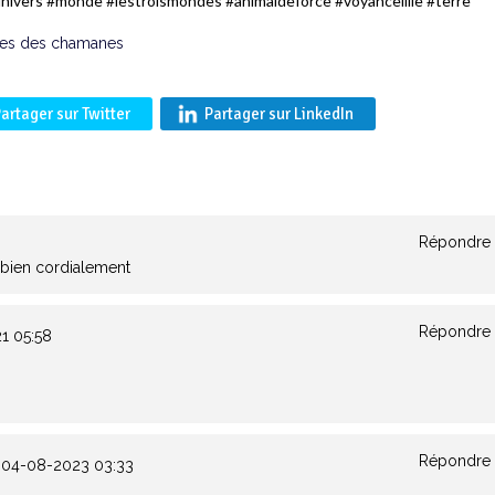
vers #monde #lestroismondes #animaldeforce #voyancelille #terre
s des chamanes
artager sur Twitter
Partager sur LinkedIn
Répondre
t bien cordialement
Répondre
1 05:58
Répondre
04-08-2023 03:33