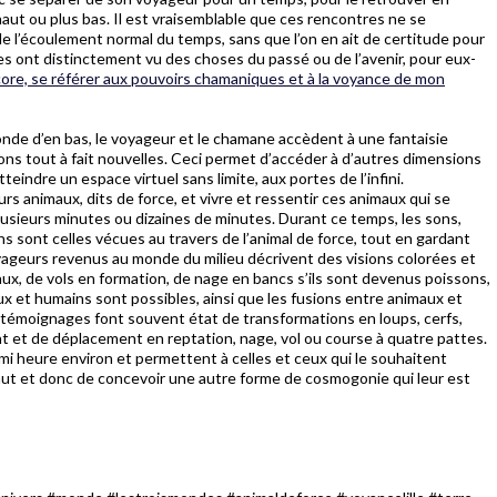
ut ou plus bas. Il est vraisemblable que ces rencontres ne se
e l’écoulement normal du temps, sans que l’on en ait de certitude pour
s ont distinctement vu des choses du passé ou de l’avenir, pour eux-
ore, se référer aux pouvoirs chamaniques et à la voyance de mon
nde d’en bas, le voyageur et le chamane accèdent à une fantaisie
ions tout à fait nouvelles. Ceci permet d’accéder à d’autres dimensions
teindre un espace virtuel sans limite, aux portes de l’infini.
urs animaux, dits de force, et vivre et ressentir ces animaux qui se
usieurs minutes ou dizaines de minutes. Durant ce temps, les sons,
s sont celles vécues au travers de l’animal de force, tout en gardant
ageurs revenus au monde du milieu décrivent des visions colorées et
ux, de vols en formation, de nage en bancs s’ils sont devenus poissons,
 et humains sont possibles, ainsi que les fusions entre animaux et
es témoignages font souvent état de transformations en loups, cerfs,
pent et de déplacement en reptation, nage, vol ou course à quatre pattes.
 heure environ et permettent à celles et ceux qui le souhaitent
haut et donc de concevoir une autre forme de cosmogonie qui leur est