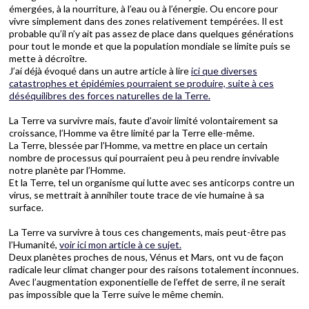
émergées, à la nourriture, à l’eau ou à l’énergie. Ou encore pour
vivre simplement dans des zones relativement tempérées. Il est
probable qu’il n’y ait pas assez de place dans quelques générations
pour tout le monde et que la population mondiale se limite puis se
mette à décroître.
J’ai déjà évoqué dans un autre article à lire
ici que diverses
catastrophes et épidémies pourraient se produire, suite à ces
déséquilibres des forces naturelles de la Terre.
La Terre va survivre mais, faute d’avoir limité volontairement sa
croissance, l’Homme va être limité par la Terre elle-même.
La Terre, blessée par l’Homme, va mettre en place un certain
nombre de processus qui pourraient peu à peu rendre invivable
notre planète par l’Homme.
Et la Terre, tel un organisme qui lutte avec ses anticorps contre un
virus, se mettrait à annihiler toute trace de vie humaine à sa
surface.
La Terre va survivre à tous ces changements, mais peut-être pas
l’Humanité,
voir ici mon article à ce sujet.
Deux planètes proches de nous, Vénus et Mars, ont vu de façon
radicale leur climat changer pour des raisons totalement inconnues.
Avec l’augmentation exponentielle de l’effet de serre, il ne serait
pas impossible que la Terre suive le même chemin.