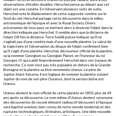
observations d’étoiles doubles. Herschel pense au départ que cet
objet est une comète. En l’observant plusieurs nuits de suite,
Herschel note le déplacement de cette supposée comète sur le
fond du ciel. Herschel partage cette découverte dans le milieu
astronomique de l’époque et avec la Royal Society. Divers
astronomes de tous pays se mettent alors à observer l’objet dans la
direction indiquée par Herschel. Il semble alors que la distance de
l’objet (18 fois la distance Terre Soleil) puisse indiquer qu’il ne
s’agirait pas d’une comète mais d’une nouvelle planète. Le calcul de
la trajectoire et l’observation du disque de l’objet confirment bien
qu’il s’agit d’une planète. Herschel, découvreur officiel de la planète,
va la nommer Georgium ou Georgian Planet, en l’honneur du roi
Georges III qui a aidé financièrement Herschel dans ses travaux de
recherche. Ce nom n’est pas très populaire en dehors de la Grande
Bretagne et la planète va être renommée Uranus. Le père de
Jupiter étant Saturne, il est logique de nommer la planète suivant
Jupiter du nom de son père Ouranos, dont la version latine est
Uranus.
Uranus devient le nom officiel de cette planète en 1850, plus de 69
ans après sa découverte. Le nom même d’Uranus devient synonyme
des découvertes (le nouvel élément radioactif découvert à l’époque
sera baptisé uranium, bien connu de notre monde moderne) et des
ruptures technologiques, littéraires, artistiques. Une idée nouvelle