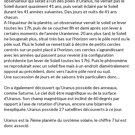
observateur qui serait à l’un des pôles d’Uranus, ne verrait pas le
Soleil durant quasiment 41 ans, puis serait éclairé par le Soleil
durant les 41 années suivantes. Des jours et nuits de 41 ans
chacun.
A l’équateur de la planète, un observateur verrait le soleil se lever
toutes les 17h, puis de se coucher 8h et demi après son lever à
certains moments de l’année Uranienne. 20 ans plus tard, le Soleil
ne bougerait plus, situé très bas sur l’horizon vers le pôle nord ou le
pôle sud. Plus le Soleil se remettrait à décrire de petits cercles
centrés sur un point placé à l’horizon, ces cercles s’agrandissant
avec les années qui passent pour revenir à la configuration
précédente (un lever de Soleil toutes les 17h). Puis le phénomène
se reproduirait avec un soleil fixe mais à un endroit diamétralement
opposé au précédent, donc vers l’autre pôle nord ou sud.
Une succession de jours et de saisons très particuliers donc…
On a également découvert qu’Uranus possède des anneaux,
comme Saturne. Le ciel doit être magnifique vu de la surface
d’Uranus. Son champ magnétique est incliné de 60 degrés par
rapport à l’axe de rotation d’Uranus, encore une bizarrerie
inexpliquée. Uranus possède 27 satellites découverts à ce jour.
Uranus est la 7ième planète du système solaire, le chiffre 7 lui est
donc associé.