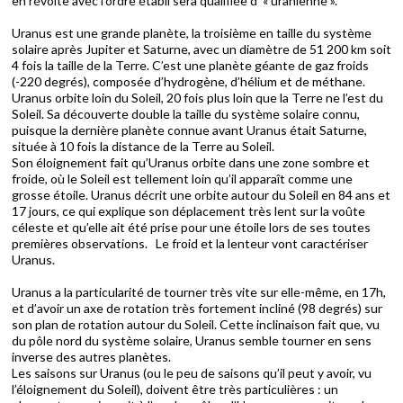
en révolte avec l’ordre établi sera qualifiée d’ « uranienne ».
Uranus est une grande planète, la troisième en taille du système
solaire après Jupiter et Saturne, avec un diamètre de 51 200 km soit
4 fois la taille de la Terre. C’est une planète géante de gaz froids
(-220 degrés), composée d’hydrogène, d’hélium et de méthane.
Uranus orbite loin du Soleil, 20 fois plus loin que la Terre ne l’est du
Soleil. Sa découverte double la taille du système solaire connu,
puisque la dernière planète connue avant Uranus était Saturne,
située à 10 fois la distance de la Terre au Soleil.
Son éloignement fait qu’Uranus orbite dans une zone sombre et
froide, où le Soleil est tellement loin qu’il apparaît comme une
grosse étoile. Uranus décrit une orbite autour du Soleil en 84 ans et
17 jours, ce qui explique son déplacement très lent sur la voûte
céleste et qu’elle ait été prise pour une étoile lors de ses toutes
premières observations. Le froid et la lenteur vont caractériser
Uranus.
Uranus a la particularité de tourner très vite sur elle-même, en 17h,
et d’avoir un axe de rotation très fortement incliné (98 degrés) sur
son plan de rotation autour du Soleil. Cette inclinaison fait que, vu
du pôle nord du système solaire, Uranus semble tourner en sens
inverse des autres planètes.
Les saisons sur Uranus (ou le peu de saisons qu’il peut y avoir, vu
l’éloignement du Soleil), doivent être très particulières : un