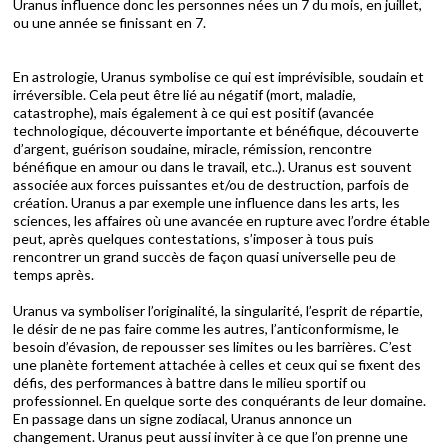
Uranus influence donc les personnes nées un 7 du mois, en juillet,
ou une année se finissant en 7.
En astrologie, Uranus symbolise ce qui est imprévisible, soudain et
irréversible. Cela peut être lié au négatif (mort, maladie,
catastrophe), mais également à ce qui est positif (avancée
technologique, découverte importante et bénéfique, découverte
d’argent, guérison soudaine, miracle, rémission, rencontre
bénéfique en amour ou dans le travail, etc..). Uranus est souvent
associée aux forces puissantes et/ou de destruction, parfois de
création. Uranus a par exemple une influence dans les arts, les
sciences, les affaires où une avancée en rupture avec l’ordre étable
peut, après quelques contestations, s’imposer à tous puis
rencontrer un grand succès de façon quasi universelle peu de
temps après.
Uranus va symboliser l’originalité, la singularité, l’esprit de répartie,
le désir de ne pas faire comme les autres, l’anticonformisme, le
besoin d’évasion, de repousser ses limites ou les barrières. C’est
une planète fortement attachée à celles et ceux qui se fixent des
défis, des performances à battre dans le milieu sportif ou
professionnel. En quelque sorte des conquérants de leur domaine.
En passage dans un signe zodiacal, Uranus annonce un
changement. Uranus peut aussi inviter à ce que l’on prenne une