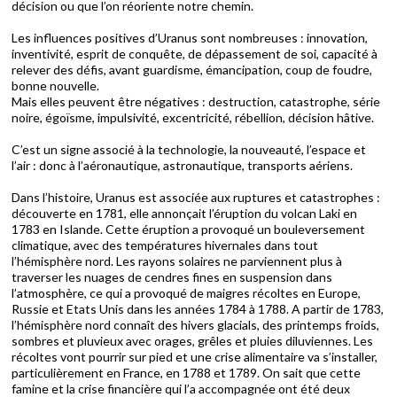
décision ou que l’on réoriente notre chemin.
Les influences positives d’Uranus sont nombreuses : innovation,
inventivité, esprit de conquête, de dépassement de soi, capacité à
relever des défis, avant guardisme, émancipation, coup de foudre,
bonne nouvelle.
Mais elles peuvent être négatives : destruction, catastrophe, série
noire, égoïsme, impulsivité, excentricité, rébellion, décision hâtive.
C’est un signe associé à la technologie, la nouveauté, l’espace et
l’air : donc à l’aéronautique, astronautique, transports aériens.
Dans l’histoire, Uranus est associée aux ruptures et catastrophes :
découverte en 1781, elle annonçait l’éruption du volcan Laki en
1783 en Islande. Cette éruption a provoqué un bouleversement
climatique, avec des températures hivernales dans tout
l’hémisphère nord. Les rayons solaires ne parviennent plus à
traverser les nuages de cendres fines en suspension dans
l’atmosphère, ce qui a provoqué de maigres récoltes en Europe,
Russie et Etats Unis dans les années 1784 à 1788. A partir de 1783,
l’hémisphère nord connaît des hivers glacials, des printemps froids,
sombres et pluvieux avec orages, grêles et pluies diluviennes. Les
récoltes vont pourrir sur pied et une crise alimentaire va s’installer,
particulièrement en France, en 1788 et 1789. On sait que cette
famine et la crise financière qui l’a accompagnée ont été deux