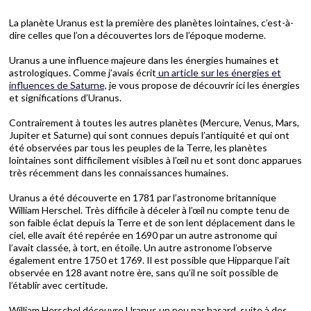
La planète Uranus est la première des planètes lointaines, c’est-à-
dire celles que l’on a découvertes lors de l’époque moderne.
Uranus a une influence majeure dans les énergies humaines et
astrologiques. Comme j’avais écrit
un article sur les énergies et
influences de Saturne,
je vous propose de découvrir ici les énergies
et significations d’Uranus.
Contrairement à toutes les autres planètes (Mercure, Venus, Mars,
Jupiter et Saturne) qui sont connues depuis l’antiquité et qui ont
été observées par tous les peuples de la Terre, les planètes
lointaines sont difficilement visibles à l’œil nu et sont donc apparues
très récemment dans les connaissances humaines.
Uranus a été découverte en 1781 par l’astronome britannique
William Herschel. Très difficile à déceler à l’œil nu compte tenu de
son faible éclat depuis la Terre et de son lent déplacement dans le
ciel, elle avait été repérée en 1690 par un autre astronome qui
l’avait classée, à tort, en étoile. Un autre astronome l’observe
également entre 1750 et 1769. Il est possible que Hipparque l’ait
observée en 128 avant notre ère, sans qu’il ne soit possible de
l’établir avec certitude.
William Herschel découvre Uranus un peu par hasard, suite à des