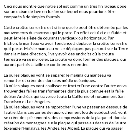
Ceci nous montre que notre sol est comme un très fin radeau posé
sur un océan de lave en fusion sur lequel nous pourrions être
comparés à de simples fourmis…
Cette croûte terrestre est si fine qu’elle peut être déformée par les
mouvements du manteau qui le porte. En effet celui-ci est fluide et
peut être le siège de courants verticaux ou horizontaux. Par
friction, le manteau va avoir tendance à déplacer la croûte terrestre
qu’il porte. Mais le manteau ne se déplaçant pas partout sur la Terre
dans la même direction, il va y avoir des endroits où la croute
terrestre va se morceler. La croûte va donc former des plaques, qui
auront parfois la taille de continents en entier.
Là où les plaques vont se séparer, le magma du manteau va
remonter et créer des dorsales médio océaniques.
Là où les plaques vont coulisser et frotter l’une contre l’autre on va
trouver des failles transformantes dont la plus connue est la faille
de San Andréas qui traverse toute la Californie et notamment San
Francisco et Los Angeles.
Là où les plaques vont se rapprocher, l’une va passer en dessous de
l’autre. Dans ces zones de rapprochement (ou de subduction), vont
se créer des plissements, des compressions de la plaque et donc la
création de montagnes sur la plaque qui passe au dessus de l’autre
(exemple l’Himalaya, les Andes, les Alpes). La plaque qui va passer