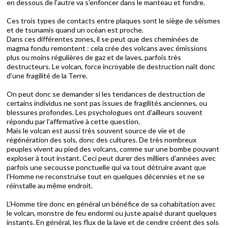
en dessous de l’autre va s’enfoncer dans le manteau et fondre.
Ces trois types de contacts entre plaques sont le siège de séismes
et de tsunamis quand un océan est proche.
Dans ces différentes zones, il se peut que des cheminées de
magma fondu remontent : cela crée des volcans avec émissions
plus ou moins régulières de gaz et de laves, parfois très
destructeurs. Le volcan, force incroyable de destruction naît donc
d’une fragilité de la Terre.
On peut donc se demander si les tendances de destruction de
certains individus ne sont pas issues de fragilités anciennes, ou
blessures profondes. Les psychologues ont d’ailleurs souvent
répondu par l’affirmative à cette question.
Mais le volcan est aussi très souvent source de vie et de
régénération des sols, donc des cultures. De très nombreux
peuples vivent au pied des volcans, comme sur une bombe pouvant
exploser à tout instant. Ceci peut durer des milliers d’années avec
parfois une secousse ponctuelle qui va tout détruire avant que
l’Homme ne reconstruise tout en quelques décennies et ne se
réinstalle au même endroit.
L’Homme tire donc en général un bénéfice de sa cohabitation avec
le volcan, monstre de feu endormi ou juste apaisé durant quelques
instants. En général, les flux de la lave et de cendre créent des sols