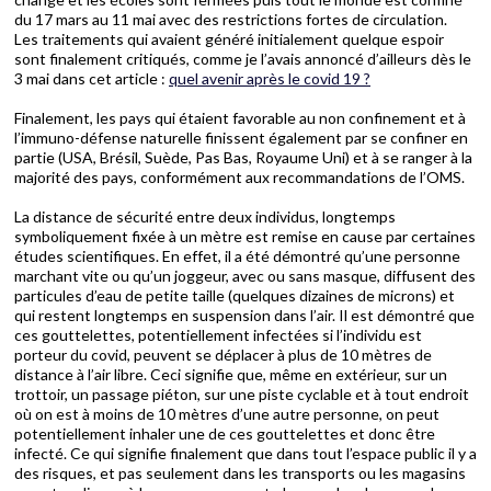
du 17 mars au 11 mai avec des restrictions fortes de circulation.
Les traitements qui avaient généré initialement quelque espoir
sont finalement critiqués, comme je l’avais annoncé d’ailleurs dès le
3 mai dans cet article :
quel avenir après le covid 19 ?
Finalement, les pays qui étaient favorable au non confinement et à
l’immuno-défense naturelle finissent également par se confiner en
partie (USA, Brésil, Suède, Pas Bas, Royaume Uni) et à se ranger à la
majorité des pays, conformément aux recommandations de l’OMS.
La distance de sécurité entre deux individus, longtemps
symboliquement fixée à un mètre est remise en cause par certaines
études scientifiques. En effet, il a été démontré qu’une personne
marchant vite ou qu’un joggeur, avec ou sans masque, diffusent des
particules d’eau de petite taille (quelques dizaines de microns) et
qui restent longtemps en suspension dans l’air. Il est démontré que
ces gouttelettes, potentiellement infectées si l’individu est
porteur du covid, peuvent se déplacer à plus de 10 mètres de
distance à l’air libre. Ceci signifie que, même en extérieur, sur un
trottoir, un passage piéton, sur une piste cyclable et à tout endroit
où on est à moins de 10 mètres d’une autre personne, on peut
potentiellement inhaler une de ces gouttelettes et donc être
infecté. Ce qui signifie finalement que dans tout l’espace public il y a
des risques, et pas seulement dans les transports ou les magasins