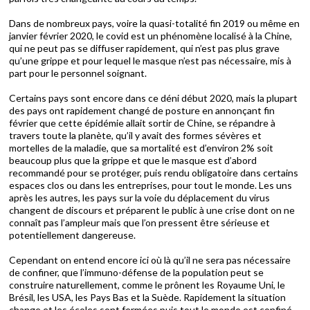
Dans de nombreux pays, voire la quasi-totalité fin 2019 ou même en
janvier février 2020, le covid est un phénomène localisé à la Chine,
qui ne peut pas se diffuser rapidement, qui n’est pas plus grave
qu’une grippe et pour lequel le masque n’est pas nécessaire, mis à
part pour le personnel soignant.
Certains pays sont encore dans ce déni début 2020, mais la plupart
des pays ont rapidement changé de posture en annonçant fin
février que cette épidémie allait sortir de Chine, se répandre à
travers toute la planète, qu’il y avait des formes sévères et
mortelles de la maladie, que sa mortalité est d’environ 2% soit
beaucoup plus que la grippe et que le masque est d’abord
recommandé pour se protéger, puis rendu obligatoire dans certains
espaces clos ou dans les entreprises, pour tout le monde. Les uns
après les autres, les pays sur la voie du déplacement du virus
changent de discours et préparent le public à une crise dont on ne
connaît pas l’ampleur mais que l’on pressent être sérieuse et
potentiellement dangereuse.
Cependant on entend encore ici où là qu’il ne sera pas nécessaire
de confiner, que l’immuno-défense de la population peut se
construire naturellement, comme le prônent les Royaume Uni, le
Brésil, les USA, les Pays Bas et la Suède. Rapidement la situation
change et les écoles sont fermées puis tout le monde est confiné