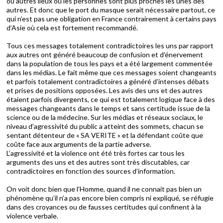
ou autres lieux où les personnes sont plus proches les unes des
autres. Et donc que le port du masque serait nécessaire partout, ce
qui n’est pas une obligation en France contrairement à certains pays
d’Asie où cela est fortement recommandé.
Tous ces messages totalement contradictoires les uns par rapport
aux autres ont généré beaucoup de confusion et d’énervement
dans la population de tous les pays et a été largement commentée
dans les médias. Le fait même que ces messages soient changeants
et parfois totalement contradictoires a généré d’intenses débats
et prises de positions opposées. Les avis des uns et des autres
étaient parfois divergents, ce qui est totalement logique face à des
messages changeants dans le temps et sans certitude issue de la
science ou de la médecine. Sur les médias et réseaux sociaux, le
niveau d’agressivité du public a atteint des sommets, chacun se
sentant détenteur de « SA VERITE » et la défendant coûte que
coûte face aux arguments de la partie adverse.
L’agressivité et la violence ont été très fortes car tous les
arguments des uns et des autres sont très discutables, car
contradictoires en fonction des sources d’information.
On voit donc bien que l’Homme, quand il ne connait pas bien un
phénomène qu’il n’a pas encore bien compris ni expliqué, se réfugie
dans des croyances ou de fausses certitudes qui confinent à la
violence verbale.