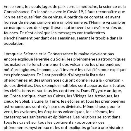
En ce sens, les seuls juges de paix sont la médecine, la science et la
Connaissance. En l’espèce, avec le Covid 19, il faut reconnaître que
l’on ne sait quasi rien de ce virus. A partir de ce constat, et ayant
horreur de ne pas comprendre un phénomène, l’Homme va combler
ce manque avec des hypothèses qui peuvent se révéler vraies ou
fausses. Et c’est ainsi que les messages contradictoires
s’enchaînement pendant des semaines, semant le trouble dans la
population.
Lorsque la Science et la Connaissance humaine n’avaient pas
encore expliqué l’énergie du Soleil, les phénomènes astronomiques,
les maladies, le fonctionnement des volcans ou les phénomènes
météorologiques, l’Homme avait inventé les divinités pour expliquer
ces phénomènes. Et il est possible d’allonger la liste des
phénomènes et des ignorances qui ont donné lieu à la « création »
de ces divinités. Des exemples multiples sont apparus dans toutes
les civilisations et sur tous les continents. Dans l’Egypte antique,
en Grèce antique, chez les Celtes, les Vikings, les Aztèques, les
cieux, le Soleil, la Lune, la Terre, les étoiles et tous les phénomènes
astronomiques sont régis par des divinités. Même chose pour le
vent, les cyclones, les éruptions volcaniques, les séismes, les
catastrophes sanitaires et épidémies. Les religions se sont dans
tous les cas et sur tous les continents « approprié » ces
phénomènes mystérieux et les ont expliqués grâce à une histoire