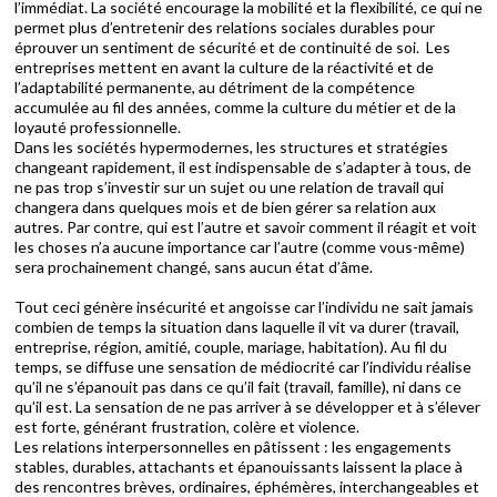
l’immédiat. La société encourage la mobilité et la flexibilité, ce qui ne
permet plus d’entretenir des relations sociales durables pour
éprouver un sentiment de sécurité et de continuité de soi. Les
entreprises mettent en avant la culture de la réactivité et de
l’adaptabilité permanente, au détriment de la compétence
accumulée au fil des années, comme la culture du métier et de la
loyauté professionnelle.
Dans les sociétés hypermodernes, les structures et stratégies
changeant rapidement, il est indispensable de s’adapter à tous, de
ne pas trop s’investir sur un sujet ou une relation de travail qui
changera dans quelques mois et de bien gérer sa relation aux
autres. Par contre, qui est l’autre et savoir comment il réagit et voit
les choses n’a aucune importance car l’autre (comme vous-même)
sera prochainement changé, sans aucun état d’âme.
Tout ceci génère insécurité et angoisse car l’individu ne sait jamais
combien de temps la situation dans laquelle il vit va durer (travail,
entreprise, région, amitié, couple, mariage, habitation). Au fil du
temps, se diffuse une sensation de médiocrité car l’individu réalise
qu’il ne s’épanouit pas dans ce qu’il fait (travail, famille), ni dans ce
qu’il est. La sensation de ne pas arriver à se développer et à s’élever
est forte, générant frustration, colère et violence.
Les relations interpersonnelles en pâtissent : les engagements
stables, durables, attachants et épanouissants laissent la place à
des rencontres brèves, ordinaires, éphémères, interchangeables et