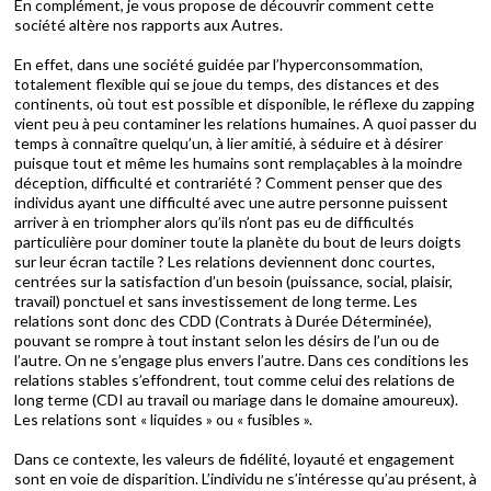
En complément, je vous propose de découvrir comment cette
société altère nos rapports aux Autres.
En effet, dans une société guidée par l’hyperconsommation,
totalement flexible qui se joue du temps, des distances et des
continents, où tout est possible et disponible, le réflexe du zapping
vient peu à peu contaminer les relations humaines. A quoi passer du
temps à connaître quelqu’un, à lier amitié, à séduire et à désirer
puisque tout et même les humains sont remplaçables à la moindre
déception, difficulté et contrariété ? Comment penser que des
individus ayant une difficulté avec une autre personne puissent
arriver à en triompher alors qu’ils n’ont pas eu de difficultés
particulière pour dominer toute la planète du bout de leurs doigts
sur leur écran tactile ? Les relations deviennent donc courtes,
centrées sur la satisfaction d’un besoin (puissance, social, plaisir,
travail) ponctuel et sans investissement de long terme. Les
relations sont donc des CDD (Contrats à Durée Déterminée),
pouvant se rompre à tout instant selon les désirs de l’un ou de
l’autre. On ne s’engage plus envers l’autre. Dans ces conditions les
relations stables s’effondrent, tout comme celui des relations de
long terme (CDI au travail ou mariage dans le domaine amoureux).
Les relations sont « liquides » ou « fusibles ».
Dans ce contexte, les valeurs de fidélité, loyauté et engagement
sont en voie de disparition. L’individu ne s’intéresse qu’au présent, à