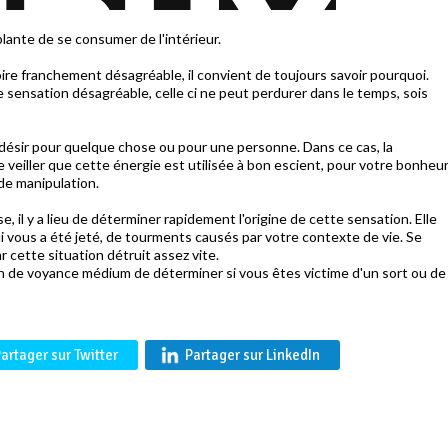
blante de se consumer de l'intérieur.
oire franchement désagréable, il convient de toujours savoir pourquoi.
ne sensation désagréable, celle ci ne peut perdurer dans le temps, sois
 désir pour quelque chose ou pour une personne. Dans ce cas, la
te veiller que cette énergie est utilisée à bon escient, pour votre bonheu
 de manipulation.
, il y a lieu de déterminer rapidement l'origine de cette sensation. Elle
ui vous a été jeté, de tourments causés par votre contexte de vie. Se
r cette situation détruit assez vite.
on de voyance médium de déterminer si vous êtes victime d'un sort ou de
artager sur Twitter
Partager sur LinkedIn