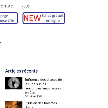
CONTACT
PLUS
e
Articles récents
Influence des phases de
la Lune sur les
rencontres amoureuses
en été
20 Juillet 2026
L'illusion des hommes
dieux