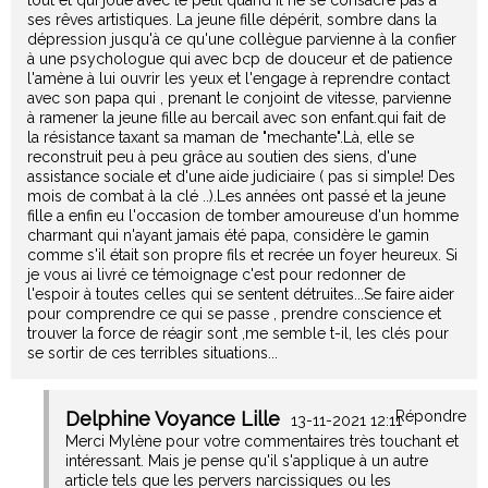
tout et qui joue avec le petit quand il ne se consacre pas à
ses rêves artistiques. La jeune fille dépérit, sombre dans la
dépression jusqu'à ce qu'une collègue parvienne à la confier
à une psychologue qui avec bcp de douceur et de patience
l'amène à lui ouvrir les yeux et l'engage à reprendre contact
avec son papa qui , prenant le conjoint de vitesse, parvienne
à ramener la jeune fille au bercail avec son enfant.qui fait de
la résistance taxant sa maman de "mechante".Là, elle se
reconstruit peu à peu grâce au soutien des siens, d'une
assistance sociale et d'une aide judiciaire ( pas si simple! Des
mois de combat à la clé ..).Les années ont passé et la jeune
fille a enfin eu l'occasion de tomber amoureuse d'un homme
charmant qui n'ayant jamais été papa, considère le gamin
comme s'il était son propre fils et recrée un foyer heureux. Si
je vous ai livré ce témoignage c'est pour redonner de
l'espoir à toutes celles qui se sentent détruites...Se faire aider
pour comprendre ce qui se passe , prendre conscience et
trouver la force de réagir sont ,me semble t-il, les clés pour
se sortir de ces terribles situations...
Delphine Voyance Lille
Répondre
13-11-2021 12:11
Merci Mylène pour votre commentaires très touchant et
intéressant. Mais je pense qu'il s'applique à un autre
article tels que les pervers narcissiques ou les