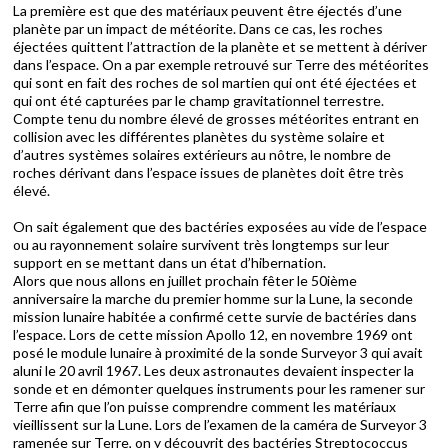
La première est que des matériaux peuvent être éjectés d’une
planète par un impact de météorite. Dans ce cas, les roches
éjectées quittent l’attraction de la planète et se mettent à dériver
dans l’espace. On a par exemple retrouvé sur Terre des météorites
qui sont en fait des roches de sol martien qui ont été éjectées et
qui ont été capturées par le champ gravitationnel terrestre.
Compte tenu du nombre élevé de grosses météorites entrant en
collision avec les différentes planètes du système solaire et
d’autres systèmes solaires extérieurs au nôtre, le nombre de
roches dérivant dans l’espace issues de planètes doit être très
élevé.
On sait également que des bactéries exposées au vide de l’espace
ou au rayonnement solaire survivent très longtemps sur leur
support en se mettant dans un état d’hibernation.
Alors que nous allons en juillet prochain fêter le 50ième
anniversaire la marche du premier homme sur la Lune, la seconde
mission lunaire habitée a confirmé cette survie de bactéries dans
l’espace. Lors de cette mission Apollo 12, en novembre 1969 ont
posé le module lunaire à proximité de la sonde Surveyor 3 qui avait
aluni le 20 avril 1967. Les deux astronautes devaient inspecter la
sonde et en démonter quelques instruments pour les ramener sur
Terre afin que l’on puisse comprendre comment les matériaux
vieillissent sur la Lune. Lors de l’examen de la caméra de Surveyor 3
ramenée sur Terre, on y découvrit des bactéries Streptococcus