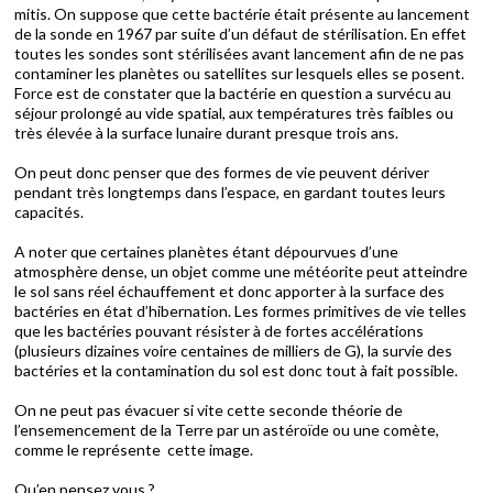
mitis. On suppose que cette bactérie était présente au lancement
de la sonde en 1967 par suite d’un défaut de stérilisation. En effet
toutes les sondes sont stérilisées avant lancement afin de ne pas
contaminer les planètes ou satellites sur lesquels elles se posent.
Force est de constater que la bactérie en question a survécu au
séjour prolongé au vide spatial, aux températures très faibles ou
très élevée à la surface lunaire durant presque trois ans.
On peut donc penser que des formes de vie peuvent dériver
pendant très longtemps dans l’espace, en gardant toutes leurs
capacités.
A noter que certaines planètes étant dépourvues d’une
atmosphère dense, un objet comme une météorite peut atteindre
le sol sans réel échauffement et donc apporter à la surface des
bactéries en état d’hibernation. Les formes primitives de vie telles
que les bactéries pouvant résister à de fortes accélérations
(plusieurs dizaines voire centaines de milliers de G), la survie des
bactéries et la contamination du sol est donc tout à fait possible.
On ne peut pas évacuer si vite cette seconde théorie de
l’ensemencement de la Terre par un astéroïde ou une comète,
comme le représente cette image.
Qu’en pensez vous ?