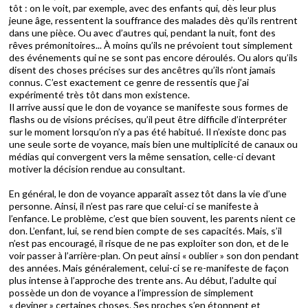
tôt : on le voit, par exemple, avec des enfants qui, dès leur plus
jeune âge, ressentent la souffrance des malades dès qu’ils rentrent
dans une pièce. Ou avec d’autres qui, pendant la nuit, font des
rêves prémonitoires... À moins qu’ils ne prévoient tout simplement
des événements qui ne se sont pas encore déroulés. Ou alors qu’ils
disent des choses précises sur des ancêtres qu’ils n’ont jamais
connus. C’est exactement ce genre de ressentis que j’ai
expérimenté très tôt dans mon existence.
Il arrive aussi que le don de voyance se manifeste sous formes de
flashs ou de visions précises, qu’il peut être difficile d’interpréter
sur le moment lorsqu’on n’y a pas été habitué. Il n’existe donc pas
une seule sorte de voyance, mais bien une multiplicité de canaux ou
médias qui convergent vers la même sensation, celle-ci devant
motiver la décision rendue au consultant.
En général, le don de voyance apparaît assez tôt dans la vie d’une
personne. Ainsi, il n’est pas rare que celui-ci se manifeste à
l’enfance. Le problème, c’est que bien souvent, les parents nient ce
don. L’enfant, lui, se rend bien compte de ses capacités. Mais, s’il
n’est pas encouragé, il risque de ne pas exploiter son don, et de le
voir passer à l’arrière-plan. On peut ainsi « oublier » son don pendant
des années. Mais généralement, celui-ci se re-manifeste de façon
plus intense à l’approche des trente ans. Au début, l’adulte qui
possède un don de voyance a l’impression de simplement
« deviner » certaines choses. Ses proches s’en étonnent et