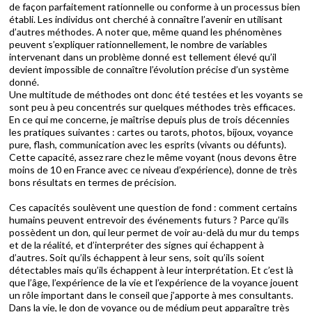
de façon parfaitement rationnelle ou conforme à un processus bien
établi. Les individus ont cherché à connaître l’avenir en utilisant
d’autres méthodes. A noter que, même quand les phénomènes
peuvent s’expliquer rationnellement, le nombre de variables
intervenant dans un problème donné est tellement élevé qu’il
devient impossible de connaître l’évolution précise d’un système
donné.
Une multitude de méthodes ont donc été testées et les voyants se
sont peu à peu concentrés sur quelques méthodes très efficaces.
En ce qui me concerne, je maîtrise depuis plus de trois décennies
les pratiques suivantes : cartes ou tarots, photos, bijoux, voyance
pure, flash, communication avec les esprits (vivants ou défunts).
Cette capacité, assez rare chez le même voyant (nous devons être
moins de 10 en France avec ce niveau d’expérience), donne de très
bons résultats en termes de précision.
Ces capacités soulèvent une question de fond : comment certains
humains peuvent entrevoir des événements futurs ? Parce qu’ils
possèdent un don, qui leur permet de voir au-delà du mur du temps
et de la réalité, et d’interpréter des signes qui échappent à
d’autres. Soit qu’ils échappent à leur sens, soit qu’ils soient
détectables mais qu’ils échappent à leur interprétation. Et c’est là
que l’âge, l’expérience de la vie et l’expérience de la voyance jouent
un rôle important dans le conseil que j’apporte à mes consultants.
Dans la vie, le don de voyance ou de médium peut apparaître très