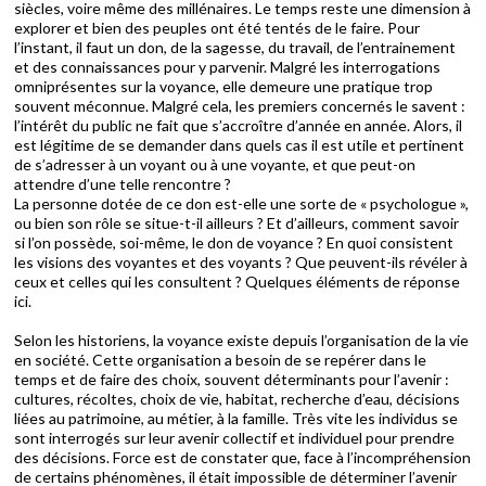
siècles, voire même des millénaires. Le temps reste une dimension à
explorer et bien des peuples ont été tentés de le faire. Pour
l’instant, il faut un don, de la sagesse, du travail, de l’entrainement
et des connaissances pour y parvenir. Malgré les interrogations
omniprésentes sur la voyance, elle demeure une pratique trop
souvent méconnue. Malgré cela, les premiers concernés le savent :
l’intérêt du public ne fait que s’accroître d’année en année. Alors, il
est légitime de se demander dans quels cas il est utile et pertinent
de s’adresser à un voyant ou à une voyante, et que peut-on
attendre d’une telle rencontre ?
La personne dotée de ce don est-elle une sorte de « psychologue »,
ou bien son rôle se situe-t-il ailleurs ? Et d’ailleurs, comment savoir
si l’on possède, soi-même, le don de voyance ? En quoi consistent
les visions des voyantes et des voyants ? Que peuvent-ils révéler à
ceux et celles qui les consultent ? Quelques éléments de réponse
ici.
Selon les historiens, la voyance existe depuis l’organisation de la vie
en société. Cette organisation a besoin de se repérer dans le
temps et de faire des choix, souvent déterminants pour l’avenir :
cultures, récoltes, choix de vie, habitat, recherche d’eau, décisions
liées au patrimoine, au métier, à la famille. Très vite les individus se
sont interrogés sur leur avenir collectif et individuel pour prendre
des décisions. Force est de constater que, face à l’incompréhension
de certains phénomènes, il était impossible de déterminer l’avenir