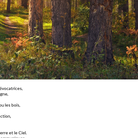
évocatrices,
igne,
u les bois,
ction,
rre et le Ciel.