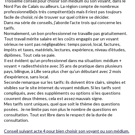
Troisième conseil pour choisir son médium ou son voyant, dans le
Nord Pas de Calais ou ailleurs. La région compte de nombreux
professionnel(le)s très compétent(e)s mais il n'est pas toujours
facile de choisir, ni de trouver sur quel critère se décider.
Dans ma série de conseils, j'aborde l'acte trois qui concerne les
tarifs.
Normalement, un bon professionnel ne travaille pas gratuitement.
Tout travail mérite salaire et les coûts engagés par un voyant
sérieux ne sont pas négligeables: temps passé, local, factures,
impôts et taxes, matériels, lectures, expérience, niveau d'études,
diplômes. Tout cela se paie.
Il est évident qu'un professionnel dans ma situation: médium +
voyant + radiesthésiste avec 35 ans de pratique dans plusieurs
pays, bilingue, à Lille sera plus cher qu'un débutant avec 2 mois
d'expérience, sans local.
Seconde remarque sur les tarifs: ils doivent être clairs, simples et
visibles sur le site internet du voyant médium. Si les tarifs sont
compliqués, avec des suppléments ou options si les questions
couvrent deux thèmes, cela est assez mauvais signe.
Mes tarifs sont uniques, quel que soit le thème des questions
posées. Je ne limite pas non plus le nombre de questions en
consultation. Tout est libre dans le respect de la durée de
consultation.
Conseil suivant acte 4 pour bien choisir son voyant ou son médium.